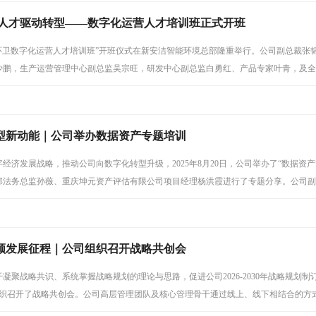
 人才驱动转型——数字化运营人才培训班正式开班
日，“环卫数字化运营人才培训班”开班仪式在新安洁智能环境总部隆重举行。公司副总裁
少鹏，生产运营管理中心副总监吴宗旺，研发中心副总监白勇红、产品专家叶青，及全
人才的成长征程。
型新动能｜公司举办数据资产专题培训
经济发展战略，推动公司向数字化转型升级，2025年8月20日，公司举办了“数据资
部法务总监孙薇、重庆坤元资产评估有限公司项目经理杨洪霞进行了专题分享。公司副
领发展征程｜公司组织召开战略共创会
凝聚战略共识、系统掌握战略规划的理论与思路，促进公司2026-2030年战略规划
4日组织召开了战略共创会。公司高层管理团队及核心管理骨干通过线上、线下相结合的
，董事长兼总裁魏延田发表了重要讲话。