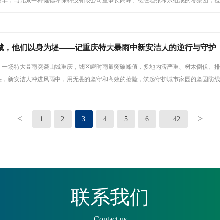
瑞丰，与北京中科健德环保科技有限公司董事长高峰、总经理张希东组成的考察团，莅
城，他们以身为堤——记重庆特大暴雨中新安洁人的逆行与守护
下午，一场特大暴雨突袭山城重庆，城区瞬时雨量突破峰值，多地内涝严重、树木倒伏、
头，新安洁人冲进风雨中，用无畏的坚守和高效的抢险，筑起守护城市家园的坚固防线
<
>
1
2
3
4
5
6
…42
联系我们
Contact us