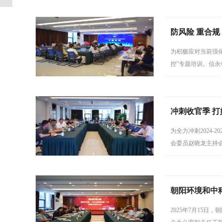
防风险 重合
为积极应对当前强化
控”专题培训。信
管理人员、风控条
冲刺收官季 
为全力冲刺2024
会委员赵晓龙主持
年度收官之策。
朝阳环境和中
2025年7月15