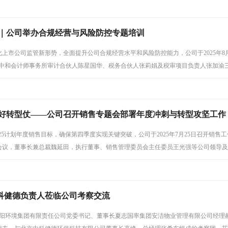
规｜公司举办合规经营与风险防控专题培训
上市公司监管新形势，全面提升公司合规经营水平和风险防控能力，公司于2025年8
永中和会计师事务所审计合伙人陈星国华、税务合伙人张莉娟及税审项目负责人张加渝
线和财税关键岗位人员线上线下同步参训。
打好转型仗——公司召开销售专题会部署年度冲刺与转型攻坚工作
-2025计划年度销售目标，确保第四季度实现关键突破，公司于2025年7月25日召开
会议，董事长兼总裁魏延田，执行董事、销售管理委员会主任委员王光强等公司领导及
科健德负责人莅临公司考察交流
日，朝阳环境集团有限责任公司党委书记、董事长夏志国率集团安洁物业管理有限公司经