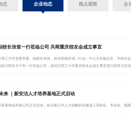
动态
企业动态
视点观察
企
副校长张笛一行莅临公司 共商重庆校友会成立事宜
，武汉理工大学党委常委、副校长张笛，校友联络区域（行业）中心主任杨文东，学校社
院执行院长马千军一行莅临公司，就武汉理工大学重庆校友会成立事宜进行指导与交流
执行总裁张斌、新安洁智能环境总裁助理高强等热情接待。
基未来 ｜新安洁人才培养基地正式启动
培养基地在西南公司正式启动，标志着公司人才战略的实施进入系统化、专业化、规模