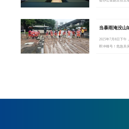
会办公室副主任王
当暴雨淹没山
2025年7月8日
即冲锋号！危急关
岗位担当。