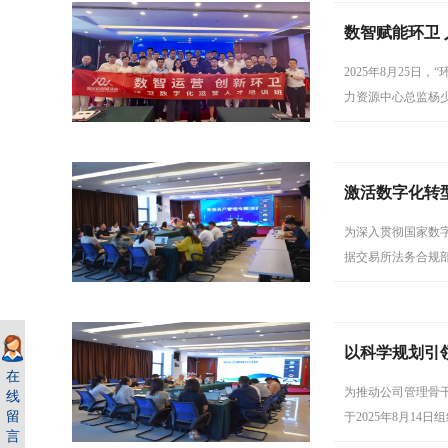
数智赋能环卫
2025年8月25
力资源中心总监杨
第二批数字化运营
激活数字化转
为深入贯彻国家数字
据交易所法务合规
并致辞。
以科学规划引
在
为推动公司管理骨干
线
留
于2025年8月1
言
文进行了系统讲解